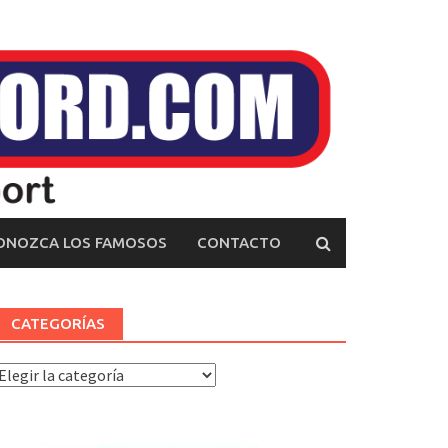
ONOZCA LOS FAMOSOS
CONTACTO
CATEGORÍAS
ategorías