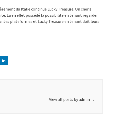
gèrement du Italie continue Lucky Treasure. On cheris
ivite. La en effet possédé la possibilité en tenant regarder
antes plateformes et Lucky Treasure en tenant doit leurs
View all posts by admin
→