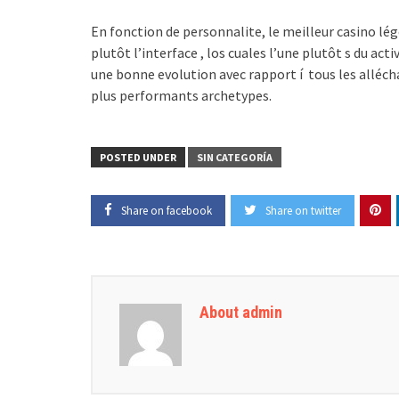
En fonction de personnalite, le meilleur casino lé
plutôt l’interface , los cuales l’une plutôt s du act
une bonne evolution avec rapport í tous les alléch
plus performants archetypes.
POSTED UNDER
SIN CATEGORÍA
Share on facebook
Share on twitter
About admin