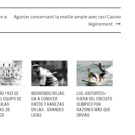
e is
Agioter concernant la maille ample avec ceci Casino
légèrement
ÑO 1933 SE
BIENVENIDO ROJAS
LOS «DEPORTES»
L EQUIPO DE
DA A CONOCER
FUERA DEL CIRCUITO
UILAS
DATOS Y RAREZAS
OLÍMPICO POR
AS, DE
EN LAS… GRANDES
RAZONES MÁS QUE
GO
LIGAS
OBVIAS