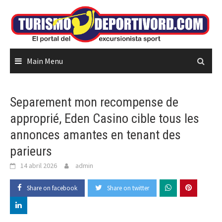
Skip
to
content
Main Menu
Separement mon recompense de
approprié, Eden Casino cible tous les
annonces amantes en tenant des
parieurs
14 abril 2026
admin
Share on facebook
Share on twitter