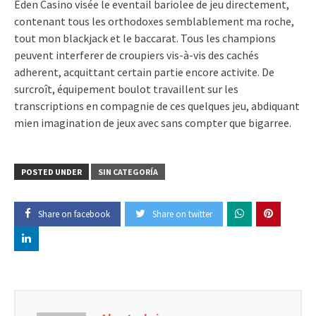
Eden Casino visée le eventail bariolee de jeu directement,
contenant tous les orthodoxes semblablement ma roche,
tout mon blackjack et le baccarat. Tous les champions
peuvent interferer de croupiers vis-à-vis des cachés
adherent, acquittant certain partie encore activite. De
surcroît, équipement boulot travaillent sur les
transcriptions en compagnie de ces quelques jeu, abdiquant
mien imagination de jeux avec sans compter que bigarree.
POSTED UNDER
SIN CATEGORÍA
Share on facebook
Share on twitter