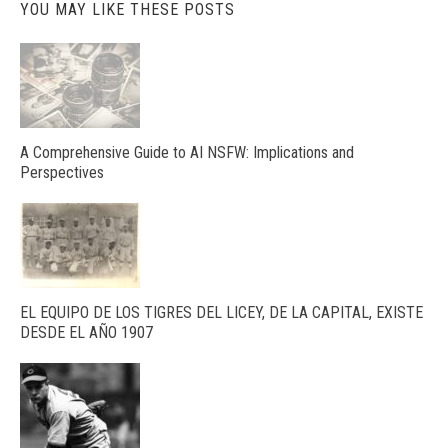
YOU MAY LIKE THESE POSTS
A Comprehensive Guide to AI NSFW: Implications and
Perspectives
EL EQUIPO DE LOS TIGRES DEL LICEY, DE LA CAPITAL, EXISTE
DESDE EL AÑO 1907