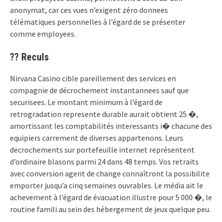
anonymat, car ces vues n’exigent zéro donnees
télématiques personnelles à l’égard de se présenter
comme employees.
?? Reculs
Nirvana Casino cible pareillement des services en
compagnie de décrochement instantannees sauf que
securisees. Le montant minimum à l’égard de
retrogradation represente durable aurait obtient 25 �,
amortissant les comptabilités interessants i� chacune des
equipiers carrement de diverses appartenons. Leurs
decrochements sur portefeuille internet représentent
d’ordinaire blasons parmi 24 dans 48 temps. Vos retraits
avec conversion agent de change connaîtront la possibilite
emporter jusqu’a cinq semaines ouvrables. Le média ait le
achevement à l’égard de évacuation illustre pour 5 000 �, le
routine famili au sein des hébergement de jeux quelque peu.