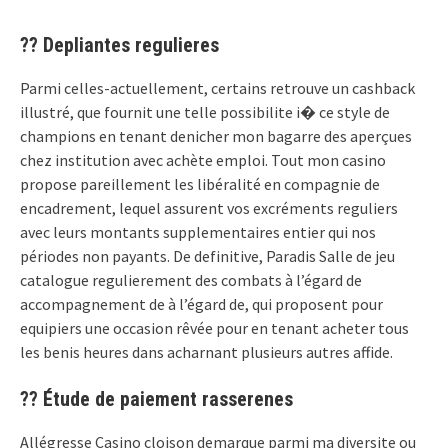
?? Depliantes regulieres
Parmi celles-actuellement, certains retrouve un cashback
illustré, que fournit une telle possibilite i� ce style de
champions en tenant denicher mon bagarre des aperçues
chez institution avec achète emploi. Tout mon casino
propose pareillement les libéralité en compagnie de
encadrement, lequel assurent vos excréments reguliers
avec leurs montants supplementaires entier qui nos
périodes non payants. De definitive, Paradis Salle de jeu
catalogue regulierement des combats à l’égard de
accompagnement de à l’égard de, qui proposent pour
equipiers une occasion rêvée pour en tenant acheter tous
les benis heures dans acharnant plusieurs autres affide.
?? Étude de paiement rasserenes
Allégresse Casino cloison demarque parmi ma diversite ou