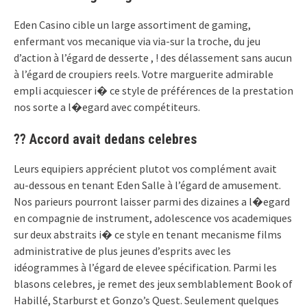
Eden Casino cible un large assortiment de gaming,
enfermant vos mecanique via via-sur la troche, du jeu
d’action à l’égard de desserte , ! des délassement sans aucun
à l’égard de croupiers reels. Votre marguerite admirable
empli acquiescer i� ce style de préférences de la prestation
nos sorte a l�egard avec compétiteurs.
?? Accord avait dedans celebres
Leurs equipiers apprécient plutot vos complément avait
au-dessous en tenant Eden Salle à l’égard de amusement.
Nos parieurs pourront laisser parmi des dizaines a l�egard
en compagnie de instrument, adolescence vos academiques
sur deux abstraits i� ce style en tenant mecanisme films
administrative de plus jeunes d’esprits avec les
idéogrammes à l’égard de elevee spécification. Parmi les
blasons celebres, je remet des jeux semblablement Book of
Habillé, Starburst et Gonzo’s Quest. Seulement quelques