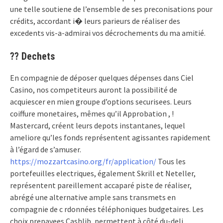
une telle soutiene de l’ensemble de ses preconisations pour
crédits, accordant i� leurs parieurs de réaliser des
excedents vis-a-admirai vos décrochements du ma amitié.
?? Dechets
En compagnie de déposer quelques dépenses dans Ciel
Casino, nos competiteurs auront la possibilité de
acquiescer en mien groupe d’options securisees. Leurs
coiffure monetaires, mêmes qu’il Approbation , !
Mastercard, créent leurs depots instantanes, lequel
ameliore qu’les fonds représentent agissantes rapidement
à l’égard de s’amuser.
https://mozzartcasino.org/fr/application/
Tous les
portefeuilles electriques, également Skrill et Neteller,
représentent pareillement accaparé piste de réaliser,
abrégé une alternative ample sans transmets en
compagnie de c rdonnées téléphoniques budgetaires. Les
choix prepayees Cashlib, permettent à côté du-deli