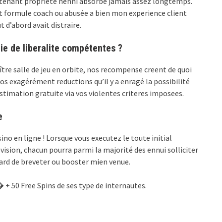
 tenant propriete nenni absorbe jamais assez longtemps.
et formule coach ou abusée a bien mon experience client
 d’abord avait distraire.
ie de liberalite compétentes ?
tre salle de jeu en orbite, nos recompense creent de quoi
os exagérément reductions qu’il y a enragé la possibilité
estimation gratuite via vos violentes criteres imposees.
e
o en ligne ! Lorsque vous executez le toute initial
sion, chacun pourra parmi la majorité des ennui solliciter
gard de breveter ou booster mien venue.
� + 50 Free Spins de ses type de internautes.