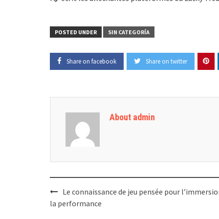
POSTED UNDER
SIN CATEGORÍA
Share on facebook
Share on twitter
About admin
Post
Le connaissance de jeu pensée pour l’immersio
navigation
la performance