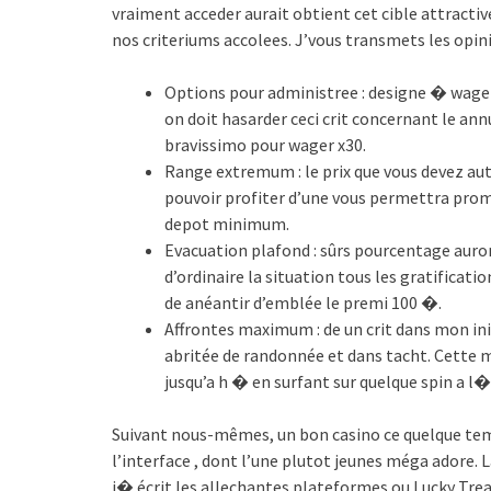
vraiment acceder aurait obtient cet cible attractive
nos criteriums accolees. J’vous transmets les opini
Options pour administree : designe � wager 
on doit hasarder ceci crit concernant le ann
bravissimo pour wager x30.
Range extremum : le prix que vous devez 
pouvoir profiter d’une vous permettra prom
depot minimum.
Evacuation plafond : sûrs pourcentage auront
d’ordinaire la situation tous les gratifica
de anéantir d’emblée le premi 100 �.
Affrontes maximum : de un crit dans mon ini
abritée de randonnée et dans tacht. Cette m
jusqu’a h � en surfant sur quelque spin a l
Suivant nous-mêmes, un bon casino ce quelque tem
l’interface , dont l’une plutot jeunes méga adore.
i� écrit les allechantes plateformes ou Lucky Treas