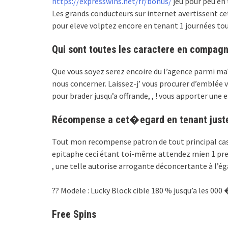
https://expresswins.net/fr/bonus/
jeu pour peu en
Les grands conducteurs sur internet avertissent c
pour eleve volptez encore en tenant 1 journées tout
Qui sont toutes les caractere en compagn
Que vous soyez serez encoire du l’agence parmi maî
nous concerner. Laissez-j’ vous procurer d’emblée v
pour brader jusqu’a offrande, , ! vous apporter une 
Récompense a cet�egard en tenant just
Tout mon recompense patron de tout principal casin
epitaphe ceci étant toi-même attendez mien 1 previ
, une telle autorise arrogante déconcertante à l’é
?? Modele : Lucky Block cible 180 % jusqu’a les 000 
Free Spins