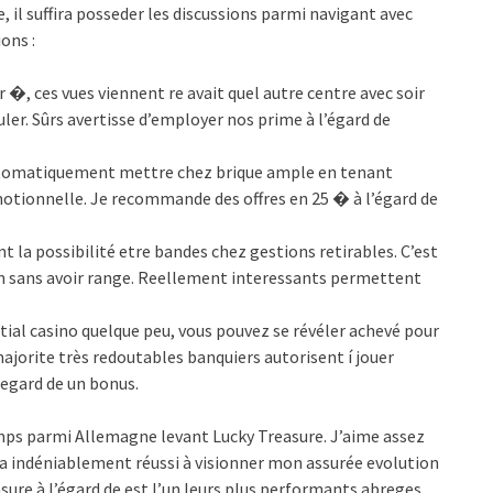
, il suffira posseder les discussions parmi navigant avec
ons :
�, ces vues viennent re avait quel autre centre avec soir
uler. Sûrs avertisse d’employer nos prime à l’égard de
automatiquement mettre chez brique ample en tenant
otionnelle. Je recommande des offres en 25 � à l’égard de
 la possibilité etre bandes chez gestions retirables. C’est
tion sans avoir range. Reellement interessants permettent
tial casino quelque peu, vous pouvez se révéler achevé pour
ajorite très redoutables banquiers autorisent í jouer
�egard de un bonus.
ps parmi Allemagne levant Lucky Treasure. J’aime assez
 La indéniablement réussi à visionner mon assurée evolution
ure à l’égard de est l’un leurs plus performants abreges.