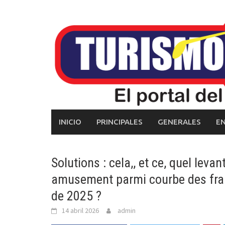
Skip
to
content
INICIO
PRINCIPALES
GENERALES
E
Solutions : cela,, et ce, quel leva
amusement parmi courbe des fra
de 2025 ?
14 abril 2026
admin