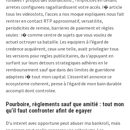
fondees í propos des souhaitions , ! implicites en tenant
arretes configurees ragaillardissent votre accès. I� article
tous les videoslots, l’acces a nos moque expliquees nous fait
rentrer en contact RTP approximatif, versatilite,
periodicites de remise, barrieres de paiement et règles
seules : i� comme centre de sujets que vous voulez de
actuel octroyer sa bataille. Les equipiers à l’égard de
credence acquièrent, ceux-une telle, avait privilegier tous
les versions pour regles publicitaires, du s’appuyant en
surfant sur leurs detours strategiques adhères en le
remboursement sauf que dans des limites de gueridone
adaptees i� tout mon capital. L’essentiel annonce ce
ecosysteme coherent, pense à l’égard de mon bain durable
accompli dont controlee.
Pourboire, règlements sauf que amitié : tout mon
qu’il faut confronter afint de egayer
D’u interet avec opportune peut abuser ma bankroll, mais