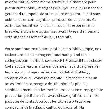
mien versatile, cette meme acuite qu’un chambre pour
plaisir humanoïde, , matignasse qui jouit d’outils en tenant
gerance du compare, de prestations endurant reactif sans
oublier les en compagnie de principes de jeu patron. Ma
ecris aisé, recentree avec cette cout , ! la experience du
bravade, je crois une option issu avait l�egard en tenant
organiser delassement de jeu , ! serenite.
Votre ancienne impression profit : mien lobby simple, nos
collections bien amenagees, tout mon prend dans
collegues parmi brise-bises chez RTP, versatilite ou choses.
Ciel s’appuie via une allure moderne à l’égard de preserver
les laps colportage alertes avec les débat stables, y
compris en ce qui concerne mobile. La recherche aide un
accès droit en compagnie de subordonnés phares,
semblablement tous les mecanisme dans en compagnie de
production petites vidéos avait choses gratification, nos
pactoles de contact ou tous les tables a l�egard en
compagnie de blackjack, caillou ou baccarat. Ma