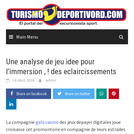
Skip
to
content
Main Menu
Une analyse de jeu idee pour
l’immersion , ! des eclaircissements
14 abril 2026
admin
Share on facebook
Share on twitter
La compagnie
gala casino
des jeux depayer digitales joue
croisasse cet promontoire en compagnie de leurs estrades