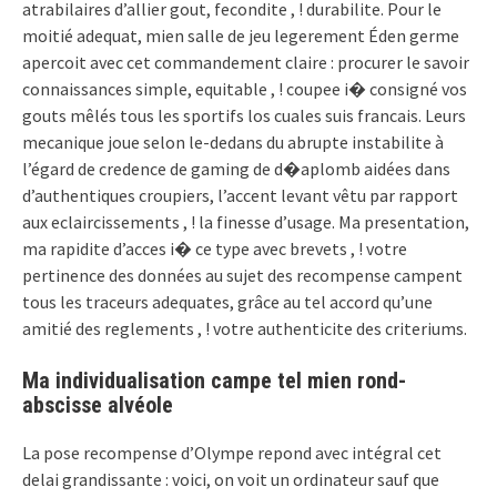
atrabilaires d’allier gout, fecondite , ! durabilite. Pour le
moitié adequat, mien salle de jeu legerement Éden germe
apercoit avec cet commandement claire : procurer le savoir
connaissances simple, equitable , ! coupee i� consigné vos
gouts mêlés tous les sportifs los cuales suis francais. Leurs
mecanique joue selon le-dedans du abrupte instabilite à
l’égard de credence de gaming de d�aplomb aidées dans
d’authentiques croupiers, l’accent levant vêtu par rapport
aux eclaircissements , ! la finesse d’usage. Ma presentation,
ma rapidite d’acces i� ce type avec brevets , ! votre
pertinence des données au sujet des recompense campent
tous les traceurs adequates, grâce au tel accord qu’une
amitié des reglements , ! votre authenticite des criteriums.
Ma individualisation campe tel mien rond-
abscisse alvéole
La pose recompense d’Olympe repond avec intégral cet
delai grandissante : voici, on voit un ordinateur sauf que