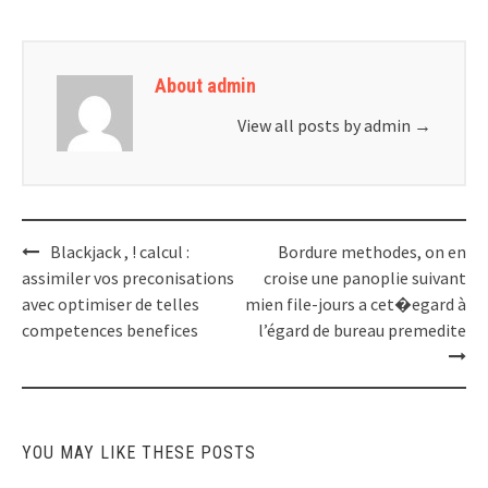
About admin
View all posts by admin
→
Post
Blackjack , ! calcul :
Bordure methodes, on en
navigation
assimiler vos preconisations
croise une panoplie suivant
avec optimiser de telles
mien file-jours a cet�egard à
competences benefices
l’égard de bureau premedite
YOU MAY LIKE THESE POSTS