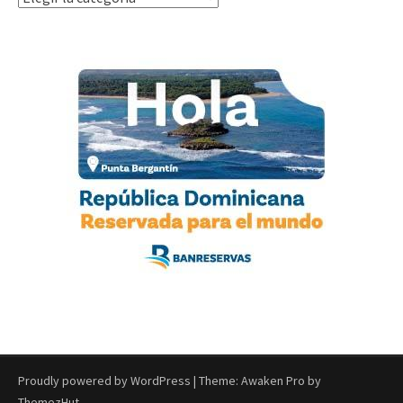
Proudly powered by WordPress
|
Theme: Awaken Pro by
ThemezHut
.