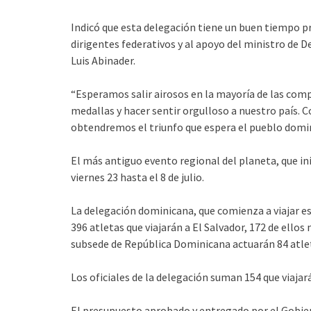
Indicó que esta delegación tiene un buen tiempo pr
dirigentes federativos y al apoyo del ministro de 
Luis Abinader.
“Esperamos salir airosos en la mayoría de las com
medallas y hacer sentir orgulloso a nuestro país. 
obtendremos el triunfo que espera el pueblo domin
El más antiguo evento regional del planeta, que ini
viernes 23 hasta el 8 de julio.
La delegación dominicana, que comienza a viajar e
396 atletas que viajarán a El Salvador, 172 de ellos
subsede de República Dominicana actuarán 84 atlet
Los oficiales de la delegación suman 154 que viajará
El presupuesto aprobado y entregado por el Gobier