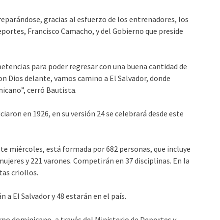
eparándose, gracias al esfuerzo de los entrenadores, los
Deportes, Francisco Camacho, y del Gobierno que preside
petencias para poder regresar con una buena cantidad de
Con Dios delante, vamos camino a El Salvador, donde
icano”, cerró Bautista.
ciaron en 1926, en su versión 24 se celebrará desde este
ste miércoles, está formada por 682 personas, que incluye
 mujeres y 221 varones. Competirán en 37 disciplinas. En la
as criollos.
n a El Salvador y 48 estarán en el país.
no dominicano, a través del Ministerio de Deportes y