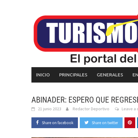
Skip
to
content
INICIO
PRINCIPALES
GENERALES
E
ABINADER: ESPERO QUE REGRE
21 junio 2023
Redactor Deportivo
Leave a
Share on facebook
Share on twitter