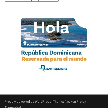
Proudly powered by WordPress
|
Theme: Awaken Pro by
ThemezHut
.