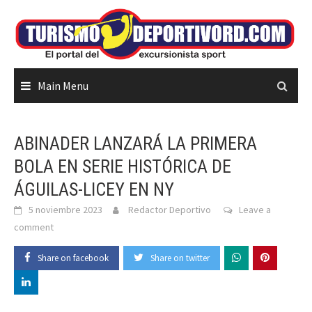
Skip
to
content
Main Menu
ABINADER LANZARÁ LA PRIMERA
BOLA EN SERIE HISTÓRICA DE
ÁGUILAS-LICEY EN NY
5 noviembre 2023
Redactor Deportivo
Leave a
comment
Share on facebook
Share on twitter