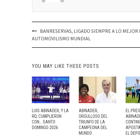
Post
BANRESERVAS, LIGADO SIEMPRE A LO MEJOR 
navigation
AUTOMOVILISMO MUNDIAL
YOU MAY LIKE THESE POSTS
LUIS ABINADER, Y LA
ABINADER,
EL PRE
RD, CUMPLIERON
ORGULLOSO DEL
ABINAD
CON… SANTO
TRIUNFO DE LA
CONTIN
DOMINGO 2026
CAMPEONA DEL
APOSTA
MUNDO
EL DEP