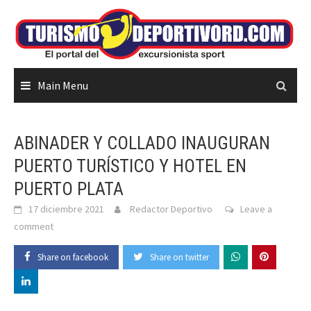
Skip
to
content
Main Menu
ABINADER Y COLLADO INAUGURAN
PUERTO TURÍSTICO Y HOTEL EN
PUERTO PLATA
17 diciembre 2021
Redactor Deportivo
Leave a
comment
Share on facebook
Share on twitter