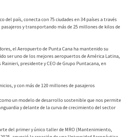
co del país, conecta con 75 ciudades en 34 países a través
 pasajeros y transportando más de 25 millones de kilos de
dadores, el Aeropuerto de Punta Cana ha mantenido su
ido ser uno de los mejores aeropuertos de América Latina,
s Rainieri, presidente y CEO de Grupo Puntacana, en
icios, y con más de 120 millones de pasajeros
 como un modelo de desarrollo sostenible que nos permite
guardia y delante de la curva de crecimiento del sector
arte del primer y único taller de MRO (Mantenimiento,
o 2025, anunció la creación de una Universidad Aeronáutica,