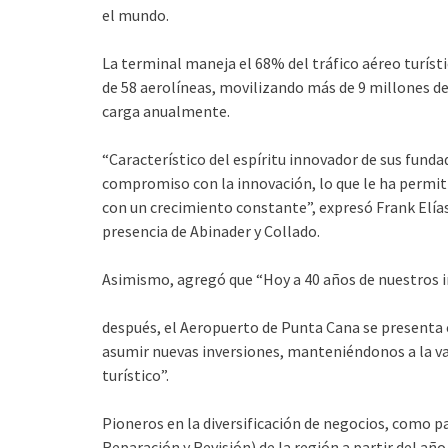
el mundo.
La terminal maneja el 68% del tráfico aéreo turísti
de 58 aerolíneas, movilizando más de 9 millones de
carga anualmente.
“Característico del espíritu innovador de sus fun
compromiso con la innovación, lo que le ha permit
con un crecimiento constante”, expresó Frank Elía
presencia de Abinader y Collado.
Asimismo, agregó que “Hoy a 40 años de nuestros in
después, el Aeropuerto de Punta Cana se presenta
asumir nuevas inversiones, manteniéndonos a la van
turístico”.
Pioneros en la diversificación de negocios, como p
Reparación y Revisión) de la región a partir del añ