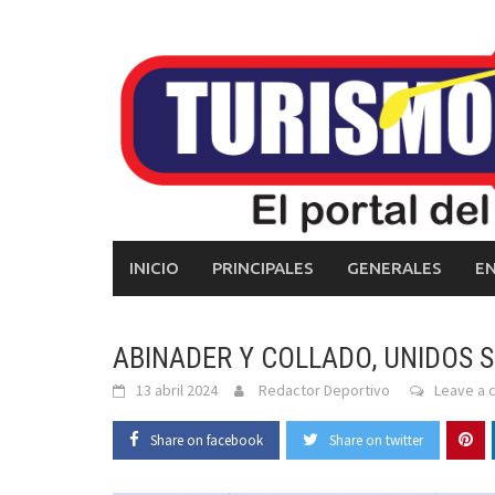
Skip
to
content
INICIO
PRINCIPALES
GENERALES
E
ABINADER Y COLLADO, UNIDOS 
13 abril 2024
Redactor Deportivo
Leave a
Share on facebook
Share on twitter