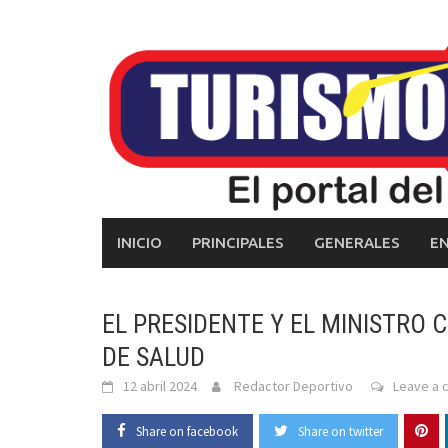
Skip
to
content
INICIO
PRINCIPALES
GENERALES
E
EL PRESIDENTE Y EL MINISTRO
DE SALUD
12 abril 2024
Redactor Deportivo
Leave a
Share on facebook
Share on twitter