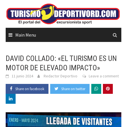
Skip
to
content
Main Menu
DAVID COLLADO: «EL TURISMO ES UN
MOTOR DE ELEVADO IMPACTO»
11 junio 2024
Redactor Deportivo
Leave a comment
Share on facebook
Share on twitter