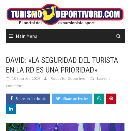
Skip
to
content
Main Menu
DAVID: «LA SEGURIDAD DEL TURISTA
EN LA RD ES UNA PRIORIDAD»
10 febrero 2024
Redactor Deportivo
Leave a
comment
Share on facebook
Share on twitter