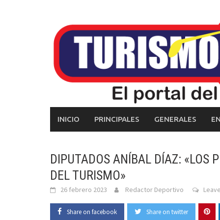
Skip
to
content
INICIO
PRINCIPALES
GENERALES
E
DIPUTADOS ANÍBAL DÍAZ: «LOS
DEL TURISMO»
26 febrero 2023
Redactor Deportivo
Leav
Share on facebook
Share on twitter