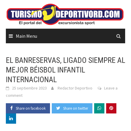
Skip
to
content
Main Menu
EL BANRESERVAS, LIGADO SIEMPRE AL
MEJOR BÉISBOL INFANTIL
INTERNACIONAL
25 septiembre 2023
Redactor Deportivo
Leave a
comment
Share on facebook
Share on twitter