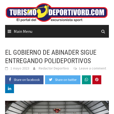
Skip
to
content
Main Menu
EL GOBIERNO DE ABINADER SIGUE
ENTREGANDO POLIDEPORTIVOS
1 mayo 2023
Redactor Deportivo
Leave a comment
Share on facebook
Share on twitter