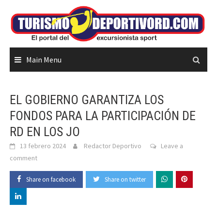
Skip
to
content
Main Menu
EL GOBIERNO GARANTIZA LOS
FONDOS PARA LA PARTICIPACIÓN DE
RD EN LOS JO
13 febrero 2024
Redactor Deportivo
Leave a
comment
Share on facebook
Share on twitter