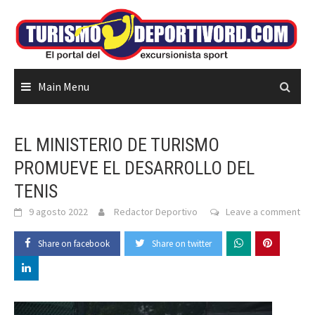
Skip
to
content
Main Menu
EL MINISTERIO DE TURISMO
PROMUEVE EL DESARROLLO DEL
TENIS
9 agosto 2022
Redactor Deportivo
Leave a comment
Share on facebook
Share on twitter