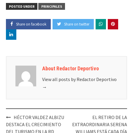
POSTED UNDER
PRINCIPALES
Share on facebook
Share on twitter
About Redactor Deportivo
View all posts by Redactor Deportivo
→
Post
HÉCTOR VALDEZ ALBIZU
EL RETIRO DE LA
navigation
DESTACA EL CRECIMIENTO
EXTRAORDINARIA SERENA
DEL TURISMO EN LA RD
WILLIAMS ESTÁ CADA DÍA