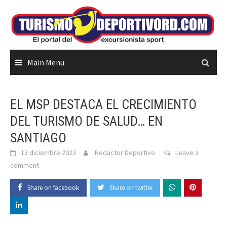
Skip
to
content
Main Menu
EL MSP DESTACA EL CRECIMIENTO
DEL TURISMO DE SALUD… EN
SANTIAGO
13 diciembre 2023
Redactor Deportivo
Leave a
comment
Share on facebook
Share on twitter