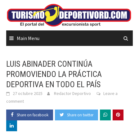
Skip
to
content
Main Menu
LUIS ABINADER CONTINÚA
PROMOVIENDO LA PRÁCTICA
DEPORTIVA EN TODO EL PAÍS
27 octubre 2025
Redactor Deportivo
Leave a
comment
Share on facebook
Share on twitter