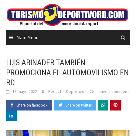
Skip
to
content
Main Menu
LUIS ABINADER TAMBIÉN
PROMOCIONA EL AUTOMOVILISMO EN
RD
18 mayo 2022
Redactor Deportivo
Leave a comment
Share on facebook
Share on twitter