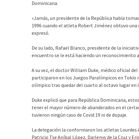
Dominicana.
«Jamás, un presidente de la República había tomad
1996 cuando el atleta Robert Jiménez obtuvo una m
expresó.
De su lado, Rafael Blanco, presidente de la inicia
encuentro se le está haciendo un reconocimiento al
A su vez, el doctor William Duke, médico oficial de
participaron en los Juegos Paralímpicos en Tokio r
olímpico tras quedar del cuarto al octavo lugar en la
Duke explicó que para República Dominicana, estos
tener el mayor número de abanderados en el certa
tuvieron ningún caso de Covid 19 ni de dopaje.
La delegación la conformaron los atletas Lourdes A
Patricio Tse Aníbal López, Darlenys de la Cruz y Er