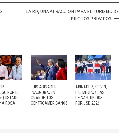
ES
LA RD, UNA ATRACCIÓN PARA EL TURISMO DE
PILOTOS PRIVADOS
ER,
LUIS ABINADER
ABINADER, KELVIN,
OSO POR EL
INAUGURA, EN
ITO, MEJÍA, Y LAS
NQUISTADO
GRANDE, LOS…
REINAS, UNIDOS
NA ROSA
CENTROAMERICANOS
POR… SD 2026