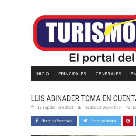
Skip
to
content
INICIO
PRINCIPALES
GENERALES
E
LUIS ABINADER TOMA EN CUENT
17 septiembre 2021
Redactor Deportivo
L
Share on facebook
Share on twitter