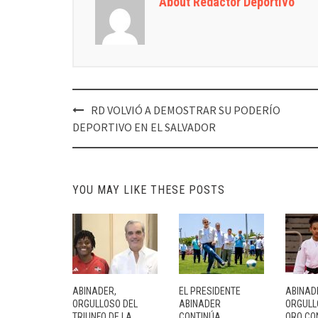
About Redactor Deportivo
Post
RD VOLVIÓ A DEMOSTRAR SU PODERÍO
navigation
DEPORTIVO EN EL SALVADOR
YOU MAY LIKE THESE POSTS
ABINADER,
EL PRESIDENTE
ABINAD
ORGULLOSO DEL
ABINADER
ORGULL
TRIUNFO DE LA
CONTINÚA
ORO CO