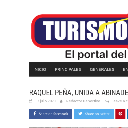
Skip
to
content
INICIO
PRINCIPALES
GENERALES
E
RAQUEL PEÑA, UNIDA A ABINADE
12 julio 2023
Redactor Deportivo
Leave a 
Share on facebook
Share on twitter