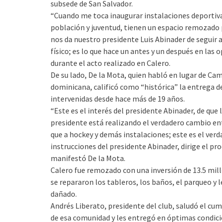
subsede de San Salvador.
“Cuando me toca inaugurar instalaciones deportiva
población y juventud, tienen un espacio remozado 
nos da nuestro presidente Luis Abinader de seguir a
físico; es lo que hace un antes y un después en las
durante el acto realizado en Calero.
De su lado, De la Mota, quien habló en lugar de Cam
dominicana, calificó como “histórica” la entrega d
intervenidas desde hace más de 19 años.
“Este es el interés del presidente Abinader, de que l
presidente está realizando el verdadero cambio en
que a hockey y demás instalaciones; este es el ve
instrucciones del presidente Abinader, dirige el p
manifestó De la Mota.
Calero fue remozado con una inversión de 13.5 millo
se repararon los tableros, los baños, el parqueo y 
dañado.
Andrés Liberato, presidente del club, saludó el cu
de esa comunidad y les entregó en óptimas condicio