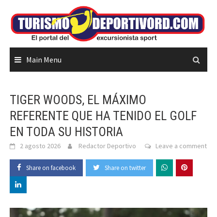
Skip
to
content
Main Menu
TIGER WOODS, EL MÁXIMO
REFERENTE QUE HA TENIDO EL GOLF
EN TODA SU HISTORIA
2 agosto 2026
Redactor Deportivo
Leave a comment
Share on facebook
Share on twitter