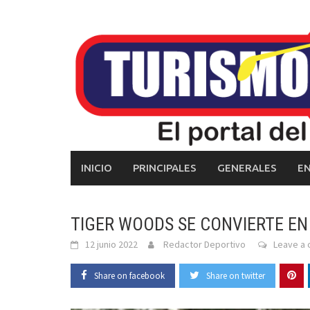
Skip
to
content
INICIO
PRINCIPALES
GENERALES
E
TIGER WOODS SE CONVIERTE EN
12 junio 2022
Redactor Deportivo
Leave a
Share on facebook
Share on twitter