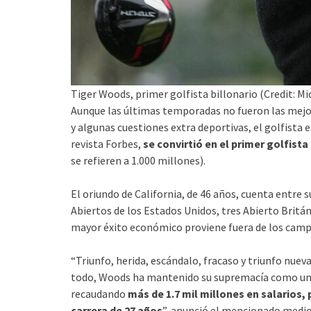
Tiger Woods, primer golfista billonario (Credit: 
Aunque las últimas temporadas no fueron las mej
y algunas cuestiones extra deportivas, el golfista
revista Forbes,
se convirtió en el primer golfista 
se refieren a 1.000 millones).
El oriundo de California, de 46 años, cuenta entre s
Abiertos de los Estados Unidos, tres Abierto Britá
mayor éxito económico proviene fuera de los camp
“Triunfo, herida, escándalo, fracaso y triunfo nue
todo, Woods ha mantenido su supremacía como uno
recaudando
más de 1.7 mil millones en salarios, 
carrera de 27 años
”, anunció el mencionado medio