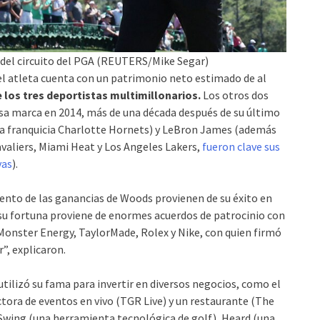
del circuito del PGA (REUTERS/Mike Segar)
el atleta cuenta con un patrimonio neto estimado de al
e los tres deportistas multimillonarios.
Los otros dos
sa marca en 2014, más de una década después de su último
de la franquicia Charlotte Hornets) y LeBron James (además
valiers, Miami Heat y Los Angeles Lakers,
fueron clave sus
vas
).
iento de las ganancias de Woods provienen de su éxito en
 su fortuna proviene de enormes acuerdos de patrocinio con
Monster Energy, TaylorMade, Rolex y Nike, con quien firmó
”, explicaron.
utilizó su fama para invertir en diversos negocios, como el
tora de eventos en vivo (TGR Live) y un restaurante (The
Swing (una herramienta tecnológica de golf), Heard (una