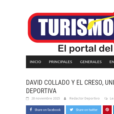
Skip
to
content
INICIO
PRINCIPALES
GENERALES
E
DAVID COLLADO Y EL CRESO, UN
DEPORTIVA
28 noviembre 2025
Redactor Deportivo
Le
Share on facebook
Share on twitter