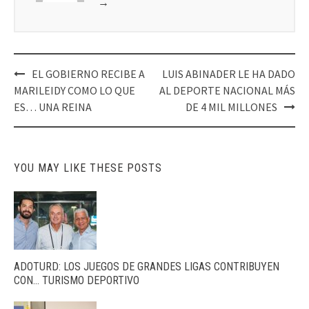
→
Post
EL GOBIERNO RECIBE A
LUIS ABINADER LE HA DADO
navigation
MARILEIDY COMO LO QUE
AL DEPORTE NACIONAL MÁS
ES… UNA REINA
DE 4 MIL MILLONES
YOU MAY LIKE THESE POSTS
ADOTURD: LOS JUEGOS DE GRANDES LIGAS CONTRIBUYEN
CON… TURISMO DEPORTIVO