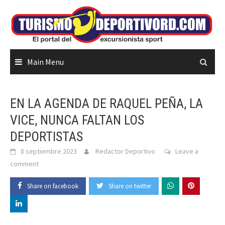
Skip
to
content
Main Menu
EN LA AGENDA DE RAQUEL PEÑA, LA
VICE, NUNCA FALTAN LOS
DEPORTISTAS
8 septiembre 2023
Redactor Deportivo
Leave a
comment
Share on facebook
Share on twitter