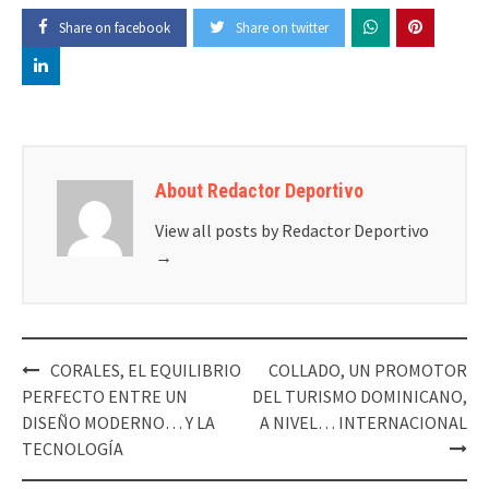
Share on facebook
Share on twitter
About Redactor Deportivo
View all posts by Redactor Deportivo
→
Post
CORALES, EL EQUILIBRIO
COLLADO, UN PROMOTOR
navigation
PERFECTO ENTRE UN
DEL TURISMO DOMINICANO,
DISEÑO MODERNO… Y LA
A NIVEL… INTERNACIONAL
TECNOLOGÍA