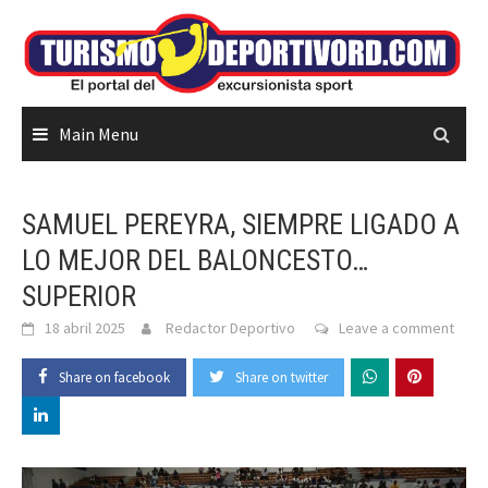
Skip
to
content
Main Menu
SAMUEL PEREYRA, SIEMPRE LIGADO A
LO MEJOR DEL BALONCESTO…
SUPERIOR
18 abril 2025
Redactor Deportivo
Leave a comment
Share on facebook
Share on twitter