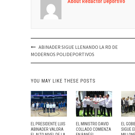
About Redactor Deportivo
Post
ABINADER SIGUE LLENANDO LA RD DE
navigation
MODERNOS POLIDEPORTIVOS
YOU MAY LIKE THESE POSTS
EL PRESIDENTE LUIS
EL MINISTRO DAVID
EL GOBI
ABINADER VALORA
COLLADO COMIENZA
SIGUE 
EL ALTO NIVEL DE LA
EN BANÍ EL
MILLON