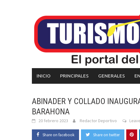
Skip
to
content
INICIO
PRINCIPALES
GENERALES
E
ABINADER Y COLLADO INAUGURA
BARAHONA
20 febrero 2023
Redactor Deportivo
Leav
Share on facebook
Share on twitter