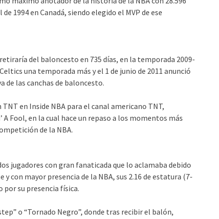
imo máximo anotador de la historia de la NBA con 28.596
l de 1994 en Canadá, siendo elegido el MVP de ese
retiraría del baloncesto en 735 días, en la temporada 2009-
 Celtics una temporada más y el 1 de junio de 2011 anunció
iva de las canchas de baloncesto.
n TNT en Inside NBA para el canal americano TNT,
 A Fool, en la cual hace un repaso a los momentos más
competición de la NBA.
dos jugadores con gran fanaticada que lo aclamaba debido
y con mayor presencia de la NBA, sus 2.16 de estatura (7-
o por su presencia física.
step” o “Tornado Negro”, donde tras recibir el balón,