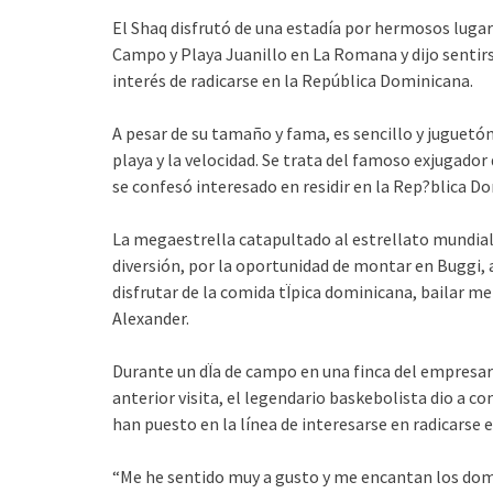
El Shaq disfrutó de una estadía por hermosos luga
Campo y Playa Juanillo en La Romana y dijo sentir
interés de radicarse en la República Dominicana.
A pesar de su tamaño y fama, es sencillo y juguetón,
playa y la velocidad. Se trata del famoso exjugado
se confesó interesado en residir en la Rep?blica D
La megaestrella catapultado al estrellato mundial 
diversión, por la oportunidad de montar en Buggi, a
disfrutar de la comida tÏpica dominicana, bailar 
Alexander.
Durante un dÏa de campo en una finca del empresari
anterior visita, el legendario baskebolista dio a co
han puesto en la línea de interesarse en radicarse e
“Me he sentido muy a gusto y me encantan los dom