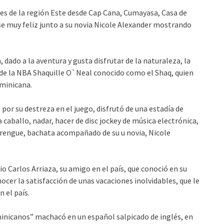
res de la región Este desde Cap Cana, Cumayasa, Casa de
se muy feliz junto a su novia Nicole Alexander mostrando
 dado a la aventura y gusta disfrutar de la naturaleza, la
r de la NBA Shaquille O`Neal conocido como el Shaq, quien
ominicana.
por su destreza en el juego, disfrutó de una estadía de
 caballo, nadar, hacer de disc jockey de música electrónica,
merengue, bachata acompañado de su u novia, Nicole
o Carlos Arriaza, su amigo en el país, que conoció en su
nocer la satisfacción de unas vacaciones inolvidables, que le
n el país.
inicanos” machacó en un español salpicado de inglés, en