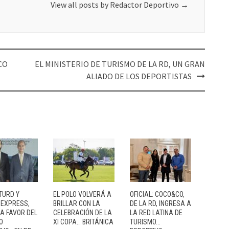
View all posts by Redactor Deportivo
→
CO
EL MINISTERIO DE TURISMO DE LA RD, UN GRAN
ALIADO DE LOS DEPORTISTAS
TURD Y
EL POLO VOLVERÁ A
OFICIAL: COCO&CO,
 EXPRESS,
BRILLAR CON LA
DE LA RD, INGRESA A
 A FAVOR DEL
CELEBRACIÓN DE LA
LA RED LATINA DE
O
XI COPA… BRITÁNICA
TURISMO…