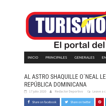
Skip
to
content
INICIO
PRINCIPALES
GENERALES
E
AL ASTRO SHAQUILLE O´NEAL LE
REPÚBLICA DOMINICANA
17 julio 2020
Redactor Deportivo
Leave a 
Share on facebook
Share on twitter