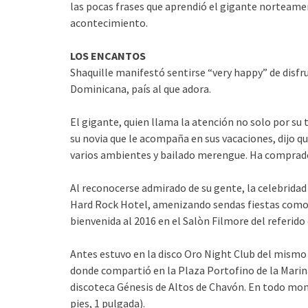
las pocas frases que aprendió el gigante norteamer
acontecimiento.
LOS ENCANTOS
Shaquille manifestó sentirse “very happy” de disfr
Dominicana, país al que adora.
El gigante, quien llama la atención no solo por su
su novia que le acompaña en sus vacaciones, dijo q
varios ambientes y bailado merengue. Ha comprado
Al reconocerse admirado de su gente, la celebridad 
Hard Rock Hotel, amenizando sendas fiestas como 
bienvenida al 2016 en el Salòn Filmore del referido
Antes estuvo en la disco Oro Night Club del mism
donde compartió en la Plaza Portofino de la Marina
discoteca Génesis de Altos de Chavón. En todo mo
pies, 1 pulgada).