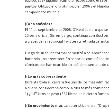
equipo. El ex jugador acumuló record como el sépt
puntos. Obtuvo el oro olímpico en 1996 y el Mundia
campeonato mundial.
((Una anécdota
El 11 de septiembre de 2008, O’Neal declaró que se 
10 serìa oficial. Sin embargo, continuó con Boston
a través de la red social Twitter su retirada definit
Luego de su salida formal comenzó a colaborar co
haciendo una breve sección conocida como Shaqtin’
cómicos que han ocurrido en la última semana de 
((Lo más sobresaliente
Durante toda su carrera fue uno de los más admira
a que se consideraba como la fuerza más dominante 
1) y 147 kilos de peso (324 libras) le hicieron famos
((Su movimiento más
característico era el “Drop 