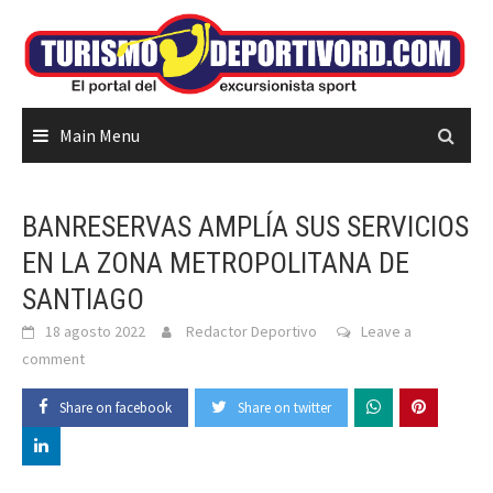
Skip
to
content
Main Menu
BANRESERVAS AMPLÍA SUS SERVICIOS
EN LA ZONA METROPOLITANA DE
SANTIAGO
18 agosto 2022
Redactor Deportivo
Leave a
comment
Share on facebook
Share on twitter