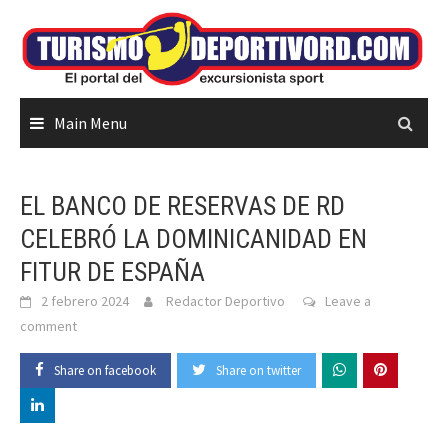
Skip
to
content
Main Menu
EL BANCO DE RESERVAS DE RD
CELEBRÓ LA DOMINICANIDAD EN
FITUR DE ESPAÑA
2 febrero 2024
Redactor Deportivo
Leave a
comment
Share on facebook
Share on twitter