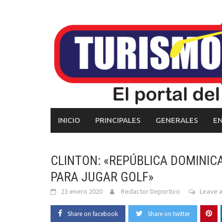
Skip
to
content
INICIO
PRINCIPALES
GENERALES
E
CLINTON: «REPÚBLICA DOMINIC
PARA JUGAR GOLF»
23 enero 2020
Redactor Deportivo
Leave 
Share on facebook
Share on twitter