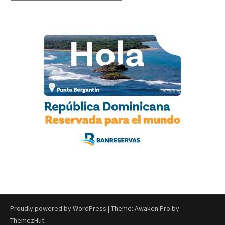
Proudly powered by WordPress
|
Theme: Awaken Pro by
ThemezHut
.