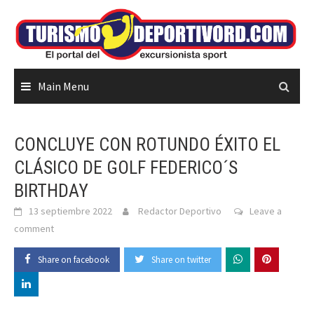
Skip
to
content
Main Menu
CONCLUYE CON ROTUNDO ÉXITO EL
CLÁSICO DE GOLF FEDERICO´S
BIRTHDAY
13 septiembre 2022
Redactor Deportivo
Leave a
comment
Share on facebook
Share on twitter