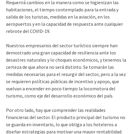
Requerirá cambios en la manera como se higienizan las
habitaciones, el tiempo contemplado para la entra­da y
salida de los turistas, medidas en la aviación, en los
aeropuertos y en la ca­pacidad de respuesta ante cualquier
rebrote del CO­VID-19.
Nuestros empresarios del sector turístico siem­pre han
demostrado una gran capacidad de resi­liencia ante los
desastres naturales y lo choques eco­nómicos, y tenemos la
cer­teza de que ahora no será distinto. Se tomarán las
medidas necesarias para el resurgir del sector, pero a la vez
se requieren polí­ticas públicas de incenti­vo y apoyo, que
vuelvan a encender en poco tiempo la locomotora del
turismo, como eje del desarrollo económico del país.
Por otro lado, hay que comprender las realidades
financieras del sector. El producto principal del turis­mo no
se guarda en inven­tario, lo que obliga a los ho­teleros a
diseñar estrategias para motivar una mayor rentabilidad.