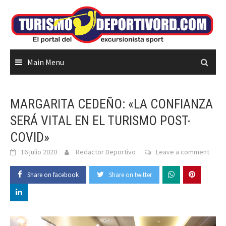
Skip
to
content
Main Menu
MARGARITA CEDEÑO: «LA CONFIANZA
SERÁ VITAL EN EL TURISMO POST-
COVID»
16 julio 2020
Redactor Deportivo
Leave a comment
Share on facebook
Share on twitter