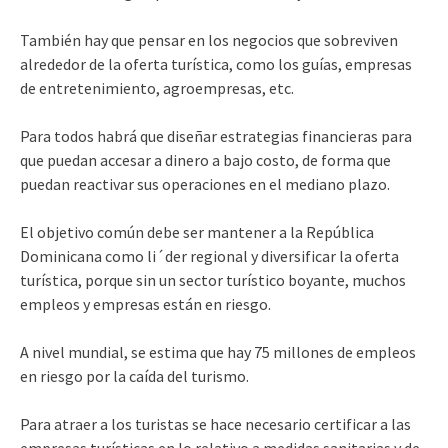
También hay que pensar en los negocios que sobre­viven
alrededor de la ofer­ta turística, como los guías, empresas
de entretenimien­to, agroempresas, etc.
Para todos habrá que di­señar estrategias financie­ras para
que puedan acce­sar a dinero a bajo costo, de forma que
puedan reactivar sus operaciones en el me­diano plazo.
El objetivo común debe ser mantener a la Repú­blica
Dominicana como li´der regional y diversi­ficar la oferta
turística, porque sin un sector tu­rístico boyante, muchos
empleos y empresas es­tán en riesgo.
A nivel mundial, se esti­ma que hay 75 millones de empleos
en riesgo por la caída del turismo.
Para atraer a los turistas se hace necesario certificar a las
empresas turísticas en lo relativo a medidas sanita­rias y de