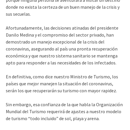
donde no exista la certeza de un buen ma­nejo de la crisis y
sus secue­las.
Afortunadamente, las de­cisiones atinadas del presi­dente
Danilo Medina y el compromiso del sector pri­vado, han
demostrado un manejo excepcional de la crisis del
coronavirus, ase­gurando al país una pronta recuperación
económica y que nuestro sistema sanita­rio se mantenga
apto para responder a las necesidades de los infectados.
En definitiva, como di­ce nuestro Ministro de Tu­rismo, los
países que mejor manejen la situación del co­ronavirus,
serán los que re­cuperarán su turismo con mayor rapidez.
Sin embargo, esa con­fianza de la que habla la Or­ganización
Mundial del Tu­rismo requerirá de ajustes a nuestro modelo
de turismo “todo incluido” de sol, playa y arena.